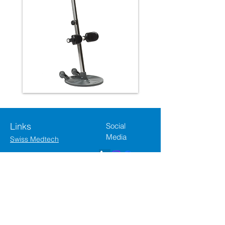
Links
Social
Media
Swiss Medtech
Downloads
Arztformular
AHV-Antrag