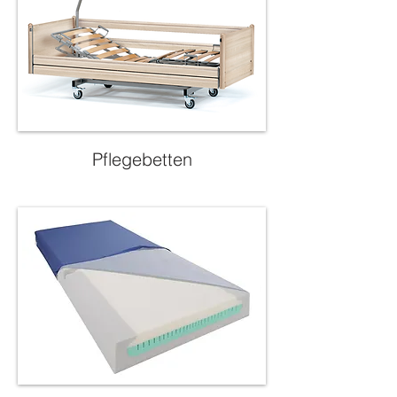
Pflegebetten