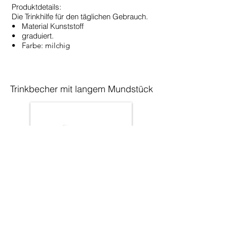
Produktdetails:
Die Trinkhilfe für den täglichen Gebrauch.
• Material Kunststoff
• graduiert.
•
Farbe: milchig
Trinkbecher mit langem Mundstück
Produktdetails:
Passend für Trinkbecher von Sundo
• mit 2 Griffen
• zum Einstellen von Trinkbechern